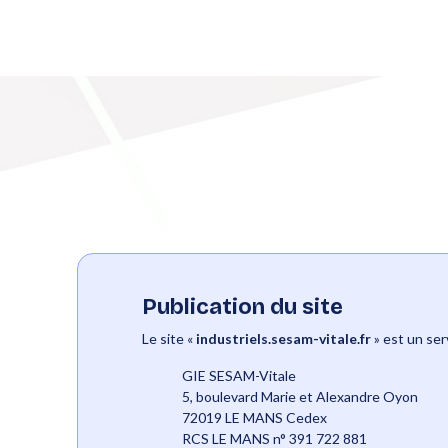
Skip to Content
Navigation
Mentions légales
Publication du site
Le site «
industriels.sesam-vitale.fr
» est un ser
GIE SESAM-Vitale
5, boulevard Marie et Alexandre Oyon
72019 LE MANS Cedex
RCS LE MANS n° 391 722 881